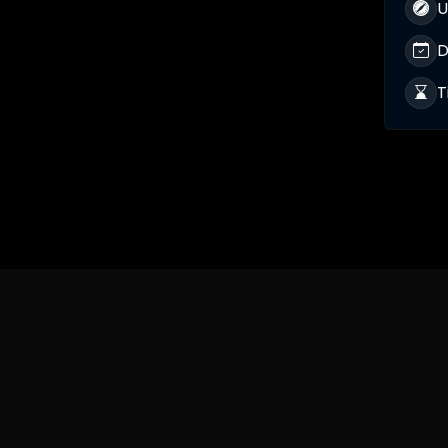
U
D
T