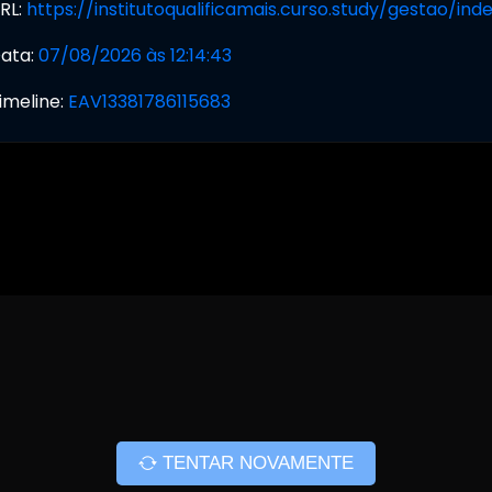
RL:
https://institutoqualificamais.curso.study/gestao/ind
ata:
07/08/2026 às 12:14:43
imeline:
EAV13381786115683
TENTAR NOVAMENTE